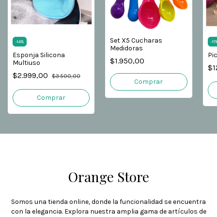
Set X5 Cucharas
-
14
%
-
11
Medidoras
Esponja Silicona
Pi
$1.950,00
Multiuso
$1
$2.999,00
$3.500,00
Orange Store
Somos una tienda online, donde la funcionalidad se encuentra
con la elegancia. Explora nuestra amplia gama de artículos de