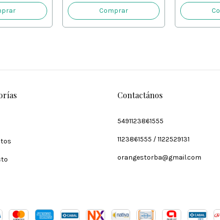
orías
Contactános
5491123861555
1123861555 / 1122529131
tos
orangestorba@gmail.com
cto