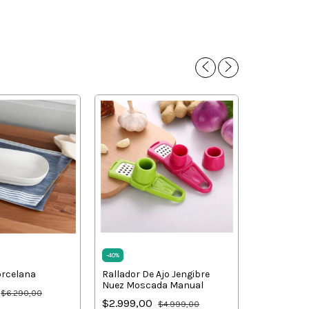
-
40
%
orcelana
Rallador De Ajo Jengibre
-
21
%
Nuez Moscada Manual
$6.290,00
Organizado
$2.999,00
$4.999,00