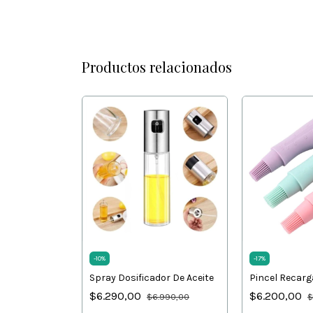
Productos relacionados
OS DE
-
10
%
-
17
%
Spray Dosificador De Aceite
Pincel Recarg
$6.290,00
$6.200,00
$6.990,00
$