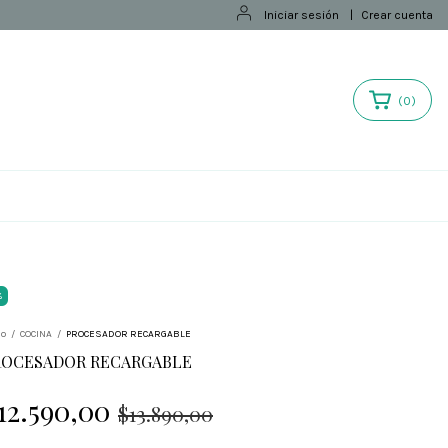
Iniciar sesión
|
Crear cuenta
(
0
)
%
io
/
COCINA
/
PROCESADOR RECARGABLE
ROCESADOR RECARGABLE
12.590,00
$13.890,00