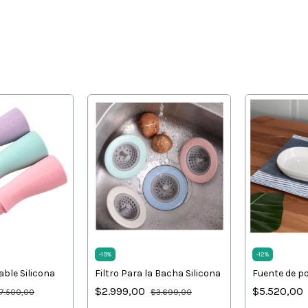
-
19
%
-
12
%
able Silicona
Filtro Para la Bacha Silicona
Fuente de p
$2.999,00
$5.520,00
7.500,00
$3.699,00